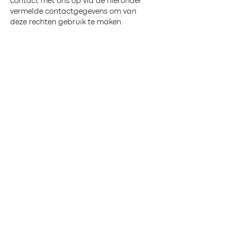
contact met ons op via de hieronder
vermelde contactgegevens om van
deze rechten gebruik te maken.
7. Contact met ons opnemen
Als je vragen hebt over dit
privacybeleid of je persoonlijke
gegevens wilt bijwerken, corrigeren of
verwijderen, kun je contact met ons
opnemen via:
info@trouwenmetliefs.nl
,
8. Wijzigingen in dit privacybeleid
Dit privacybeleid kan van tijd tot tijd
worden bijgewerkt om te voldoen aan
veranderingen in de wetgeving of ons
bedrijfsbeleid. We zullen de
bijgewerkte versie van het
privacybeleid op onze website
plaatsen met de bijbehorende
bijwerkingsdatum.